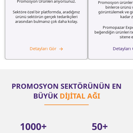
Promosyon Ürünleri arıyorsunuz.
Promosyon ürünlerin
binlerce ürünü
Sektöre özel bir platformda, aradığınız
görüntülemek ve g
ürünü sektörün gerçek tedarikçileri
kadar 
arasından bulmanız çok daha kolay.
Promopazar Expo
beğendiğin ürünleri t
sitene e
→
Detayları Gör
Detayları
PROMOSYON SEKTÖRÜNÜN EN
BÜYÜK
DİJİTAL AĞI
1000
+
50
+