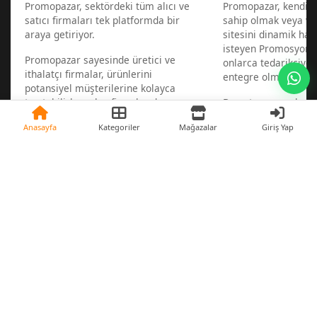
Promopazar, sektördeki tüm alıcı ve
Promopazar, kendi w
satıcı firmaları tek platformda bir
sahip olmak veya va
araya getiriyor.
sitesini dinamik hal
isteyen Promosyon sa
Promopazar sayesinde üretici ve
onlarca tedarikçiye 
ithalatçı firmalar, ürünlerini
entegre olmalarını s
potansiyel müşterilerine kolayca
tanıtabilirken alıcı firmalar da
Bu entegrasyonla 1 d
aradıkları ürünleri satan
bir zamanda web sit
Anasayfa
Kategoriler
Mağazalar
Giriş Yap
tedarikçileri en hızlı şekilde
mümkün.
bulabiliyorlar.
Sonrasında ise ürünl
tedarikçilerinize bağ
güncel kalır, yeni ü
haberiniz olur.
Sektörün gerçek tedarikçileri ve Aradığın binlerce