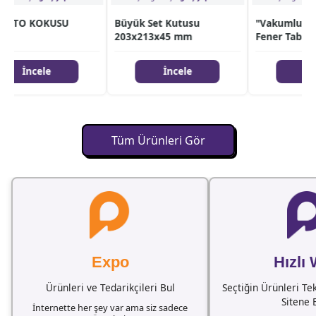
OTO KOKUSU
Büyük Set Kutusu
"Vakumlu Alü
203x213x45 mm
Fener Tabela
İncele
İncele
İnce
Tüm Ürünleri Gör
Expo
Hızlı
Ürünleri ve Tedarikçileri Bul
Seçtiğin Ürünleri Te
Sitene 
İnternette her şey var ama siz sadece