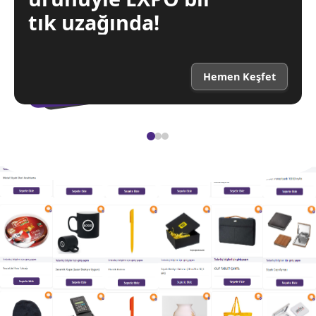
tık uzağında!
Hemen Keşfet