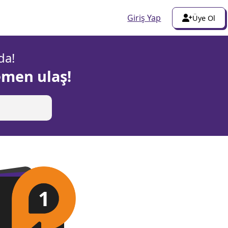
Giriş Yap
Üye Ol
da!
emen ulaş!
1