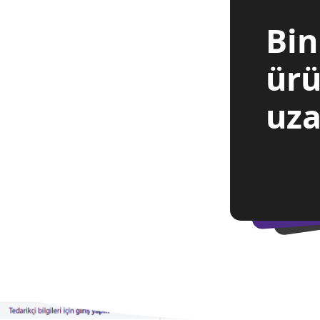
Bin
ürü
uza