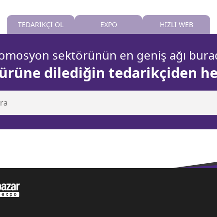
TEDARİKÇİ OL
EXPO
HIZLI WEB
omosyon sektörünün en geniş ağı bura
 ürüne dilediğin tedarikçiden h