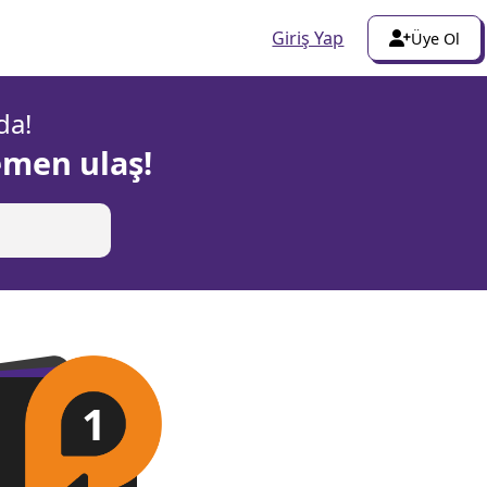
Giriş Yap
Üye Ol
da!
emen ulaş!
1