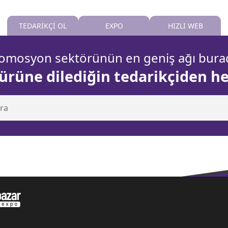
TEDARİKÇİ OL
EXPO
HIZLI WEB
omosyon sektörünün en geniş ağı bura
 ürüne dilediğin tedarikçiden h