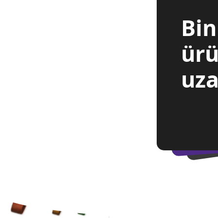
Bin
ürü
uza