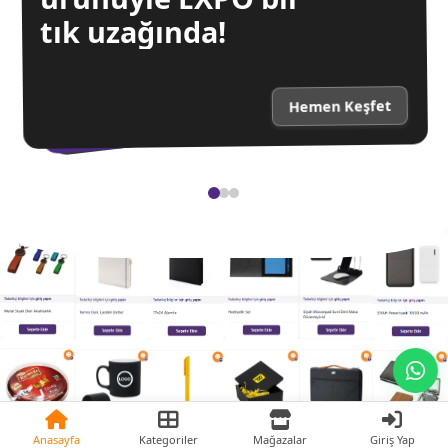
tık uzağında!
Hemen Keşfet
Anasayfa
Kategoriler
Mağazalar
Giriş Yap