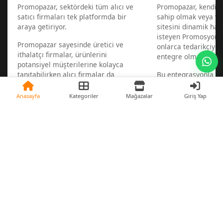
Promopazar, sektördeki tüm alıcı ve
Promopazar, kendi w
satıcı firmaları tek platformda bir
sahip olmak veya va
araya getiriyor.
sitesini dinamik hal
isteyen Promosyon sa
Promopazar sayesinde üretici ve
onlarca tedarikçiye 
ithalatçı firmalar, ürünlerini
entegre olmalarını s
potansiyel müşterilerine kolayca
tanıtabilirken alıcı firmalar da
Bu entegrasyonla 1 d
aradıkları ürünleri satan
bir zamanda web sit
tedarikçileri en hızlı şekilde
mümkün.
Anasayfa
Kategoriler
Mağazalar
Giriş Yap
bulabiliyorlar.
Sonrasında ise ürünl
tedarikçilerinize bağ
güncel kalır, yeni ü
haberiniz olur.