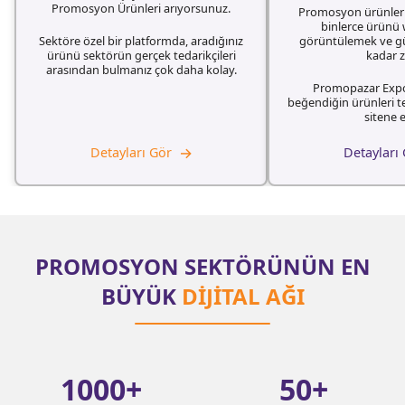
Promosyon Ürünleri arıyorsunuz.
Promosyon ürünlerin
binlerce ürünü
Sektöre özel bir platformda, aradığınız
görüntülemek ve g
ürünü sektörün gerçek tedarikçileri
kadar 
arasından bulmanız çok daha kolay.
Promopazar Expo
beğendiğin ürünleri t
sitene e
→
Detayları Gör
Detayları
PROMOSYON SEKTÖRÜNÜN EN
BÜYÜK
DİJİTAL AĞI
1000
+
50
+