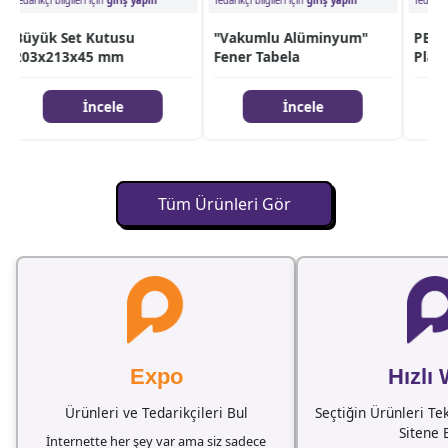
edarikçi bilgileri için
giriş yapın
Tedarikçi bilgileri için
giriş yapın
Tedarikçi bil
Büyük Set Kutusu
"Vakumlu Alüminyum"
PB1610 
203x213x45 mm
Fener Tabela
Plaket
İncele
İncele
Tüm Ürünleri Gör
Expo
Hızlı
Ürünleri ve Tedarikçileri Bul
Seçtiğin Ürünleri Te
Sitene 
İnternette her şey var ama siz sadece