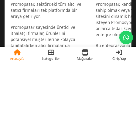
Promopazar, sektördeki tüm alıcı ve
Promopazar, kendi w
satıcı firmaları tek platformda bir
sahip olmak veya va
araya getiriyor.
sitesini dinamik hal
isteyen Promosyon sa
Promopazar sayesinde üretici ve
onlarca tedarikçiye 
ithalatçı firmalar, ürünlerini
entegre olmalarını s
potansiyel müşterilerine kolayca
tanıtabilirken alıcı firmalar da
Bu entegrasyonla 1 d
aradıkları ürünleri satan
bir zamanda web sit
tedarikçileri en hızlı şekilde
mümkün.
Anasayfa
Kategoriler
Mağazalar
Giriş Yap
bulabiliyorlar.
Sonrasında ise ürünl
tedarikçilerinize bağ
güncel kalır, yeni ü
haberiniz olur.