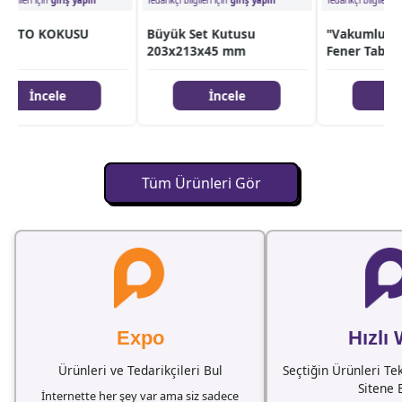
gileri için
giriş yapın
Tedarikçi bilgileri için
giriş yapın
Tedarikçi bilgileri için
g
OTO KOKUSU
Büyük Set Kutusu
"Vakumlu Alü
203x213x45 mm
Fener Tabela
İncele
İncele
İnce
Tüm Ürünleri Gör
Expo
Hızlı
Ürünleri ve Tedarikçileri Bul
Seçtiğin Ürünleri Te
Sitene 
İnternette her şey var ama siz sadece