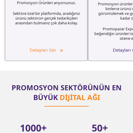
Promosyon Ürünleri arıyorsunuz.
Promosyon ürünlerin
binlerce ürünü
Sektöre özel bir platformda, aradığınız
görüntülemek ve g
ürünü sektörün gerçek tedarikçileri
kadar 
arasından bulmanız çok daha kolay.
Promopazar Expo
beğendiğin ürünleri t
sitene e
→
Detayları Gör
Detayları
PROMOSYON SEKTÖRÜNÜN EN
BÜYÜK
DİJİTAL AĞI
1000
+
50
+