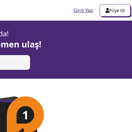
Giriş Yap
Üye Ol
da!
emen ulaş!
1