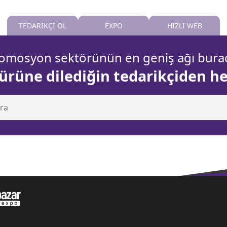
TEDARİKÇİ OL
EXPO
HIZLI WEB
omosyon sektörünün en geniş ağı bura
 ürüne dilediğin tedarikçiden h