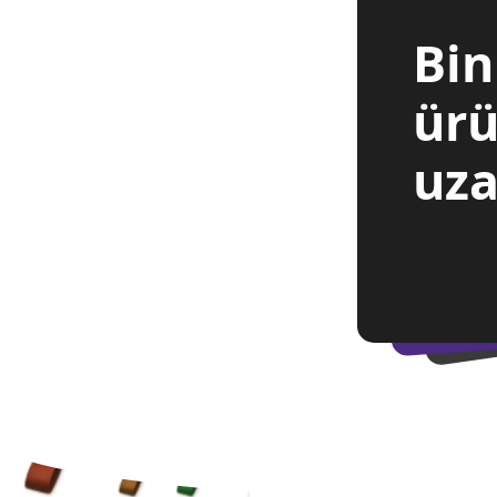
Bin
ürü
uza