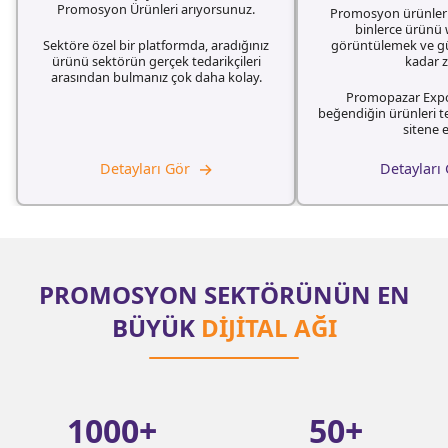
Promosyon Ürünleri arıyorsunuz.
Promosyon ürünlerin
binlerce ürünü
Sektöre özel bir platformda, aradığınız
görüntülemek ve g
ürünü sektörün gerçek tedarikçileri
kadar 
arasından bulmanız çok daha kolay.
Promopazar Expo
beğendiğin ürünleri t
sitene e
→
Detayları Gör
Detayları
PROMOSYON SEKTÖRÜNÜN EN
BÜYÜK
DİJİTAL AĞI
1000
+
50
+