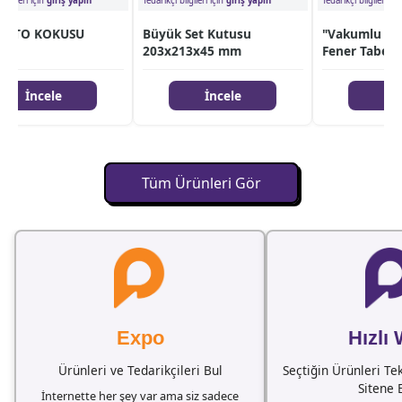
ileri için
giriş yapın
Tedarikçi bilgileri için
giriş yapın
Tedarikçi bilgileri için
gi
OTO KOKUSU
Büyük Set Kutusu
"Vakumlu Alü
203x213x45 mm
Fener Tabela
İncele
İncele
İnce
Tüm Ürünleri Gör
Expo
Hızlı
Ürünleri ve Tedarikçileri Bul
Seçtiğin Ürünleri Te
Sitene 
İnternette her şey var ama siz sadece