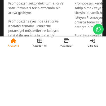
Promopazar, sektördeki tüm alıcı ve
Promopazar, kendi w
satıcı firmaları tek platformda bir
sahip olmak veya va
araya getiriyor.
sitesini dinamik hal
isteyen Promosyon sa
Promopazar sayesinde üretici ve
onlarca tedarikçiye 
ithalatçı firmalar, ürünlerini
entegre olmalarını s
potansiyel müşterilerine kolayca
tanıtabilirken alıcı firmalar da
Bu entegrasyonla 1 d
aradıkları ürünleri satan
bir zamanda web sit
tedarikçileri en hızlı şekilde
mümkün.
Anasayfa
Kategoriler
Mağazalar
Giriş Yap
bulabiliyorlar.
Sonrasında ise ürünl
tedarikçilerinize bağ
güncel kalır, yeni ü
haberiniz olur.