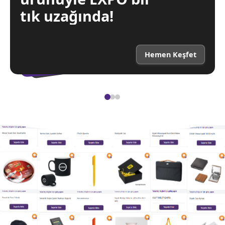
tık uzağında!
Hemen Keşfet