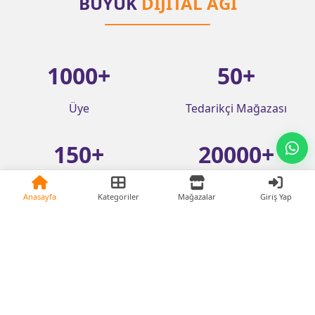
BÜYÜK
DİJİTAL AĞI
1000
+
50
+
Üye
Tedarikçi Mağazası
150
+
20000
+
Entegre Web Sitesi
Ürün
Anasayfa
Kategoriler
Mağazalar
Giriş Yap
Sektöre Kattığımız