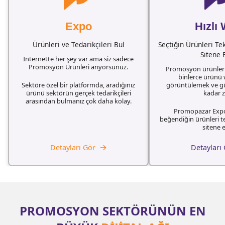
Expo
Hızlı
Ürünleri ve Tedarikçileri Bul
Seçtiğin Ürünleri Te
Sitene 
İnternette her şey var ama siz sadece
Promosyon Ürünleri arıyorsunuz.
Promosyon ürünlerin
binlerce ürünü
Sektöre özel bir platformda, aradığınız
görüntülemek ve g
ürünü sektörün gerçek tedarikçileri
kadar 
arasından bulmanız çok daha kolay.
Promopazar Expo
beğendiğin ürünleri t
sitene e
→
Detayları Gör
Detayları
PROMOSYON SEKTÖRÜNÜN EN