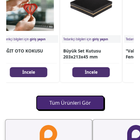
arikçi bilgileri için
giriş yapın
Tedarikçi bilgileri için
giriş yapın
Tedarikçi bilgi
AĞIT OTO KOKUSU
Büyük Set Kutusu
"Vakuml
203x213x45 mm
Fener Ta
İncele
İncele
Tüm Ürünleri Gör